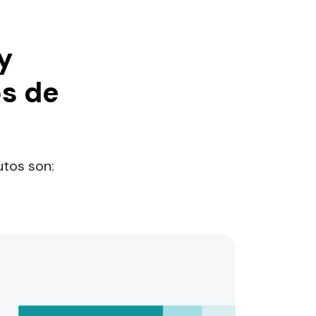
y
s de
utos son: