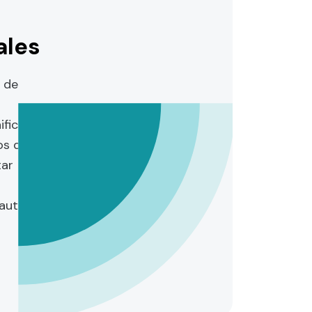
ales
s de
ifica
os del
tar
auto.