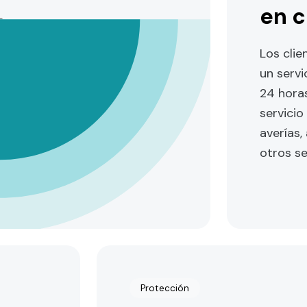
en c
e
Los clie
lia
un servi
24 horas
,
servicio
averías,
otros se
Protección