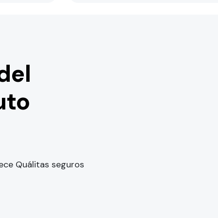
del
uto
ece Quálitas seguros